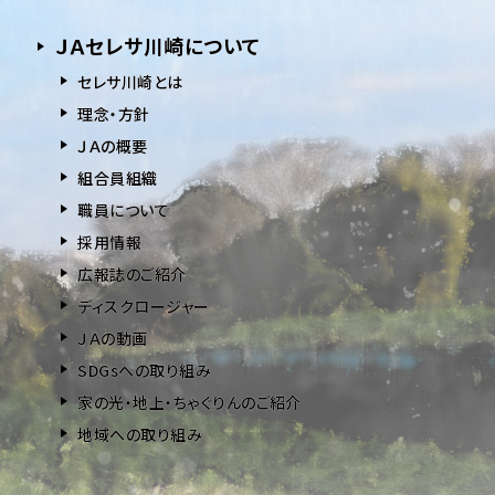
ＪＡセレサ川崎について
セレサ川崎とは
理念・方針
ＪＡの概要
組合員組織
職員について
採用情報
広報誌のご紹介
ディスクロージャー
ＪＡの動画
SDGsへの取り組み
家の光・地上・ちゃぐりんのご紹介
地域への取り組み