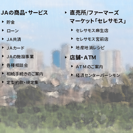
ＪＡの商品・サービス
直売所/ファーマーズ
マーケット「セレサモス」
貯⾦
セレサモス麻生店
ローン
セレサモス宮前店
ＪＡ共済
地産地消レシピ
ＪＡカード
店舗・ＡＴＭ
ＪＡの施設事業
各種相談会
ＡＴＭのご案内
相続⼿続きのご案内
経済センターパーシモン
定型約款・規定集