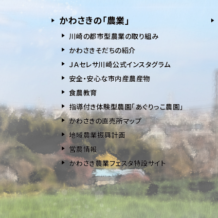
かわさきの「農業」
川崎の都市型農業の取り組み
かわさきそだちの紹介
ＪＡセレサ川崎公式インスタグラム
安全・安⼼な市内産農産物
⾷農教育
指導付き体験型農園「あぐりっこ農園」
かわさきの直売所マップ
地域農業振興計画
営農情報
かわさき農業フェスタ特設サイト