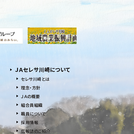
ＪＡセレサ川崎について
セレサ川崎とは
理念・方針
ＪＡの概要
組合員組織
職員について
採用情報
広報誌のご紹介