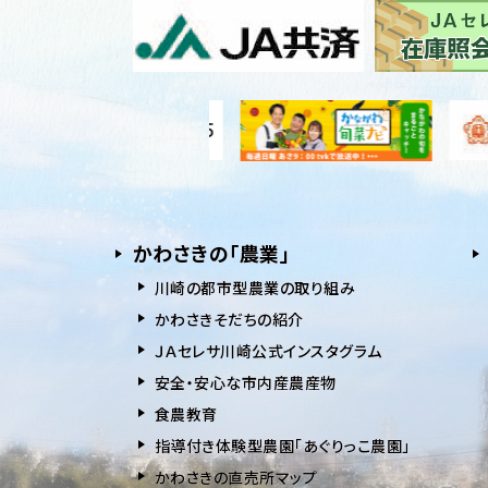
かわさきの「農業」
川崎の都市型農業の取り組み
かわさきそだちの紹介
ＪＡセレサ川崎公式インスタグラム
安全・安⼼な市内産農産物
⾷農教育
指導付き体験型農園「あぐりっこ農園」
かわさきの直売所マップ