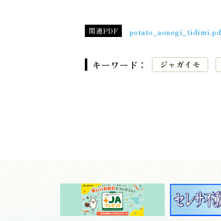
関連PDF
potato_aonegi_tidimi.pd
キーワード：
ジャガイモ