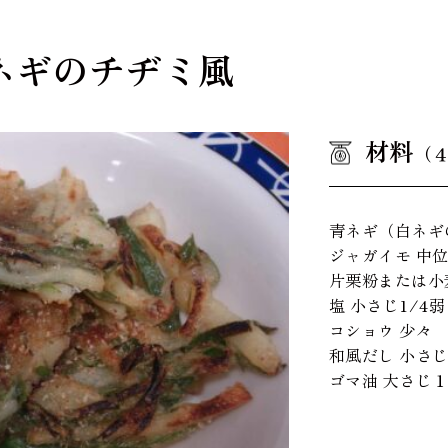
ネギのチヂミ風
材料
（
青ネギ（白ネギ
ジャガイモ 中
片栗粉または小
塩 小さじ1/4弱
コショウ 少々
和風だし 小さじ
ゴマ油 大さじ