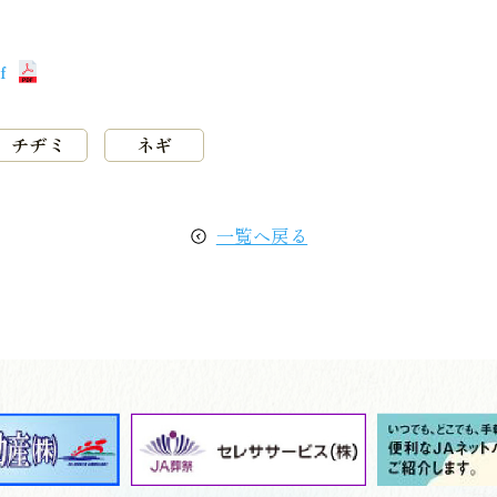
f
チヂミ
ネギ
一覧へ戻る