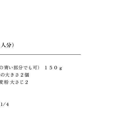
４人分）
の青い部分でも可） １５０ｇ
位の大きさ２個
麦粉 大さじ２
1/4
１