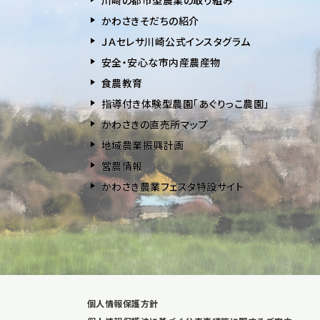
かわさきそだちの紹介
ＪＡセレサ川崎公式インスタグラム
安全・安⼼な市内産農産物
⾷農教育
指導付き体験型農園「あぐりっこ農園」
かわさきの直売所マップ
地域農業振興計画
営農情報
かわさき農業フェスタ特設サイト
個人情報保護方針