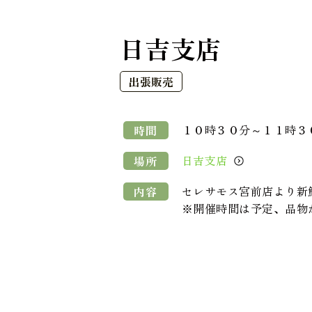
日吉支店
出張販売
１０時３０分～１１時３
時間
日吉支店
場所
セレサモス宮前店より新
内容
※開催時間は予定、品物