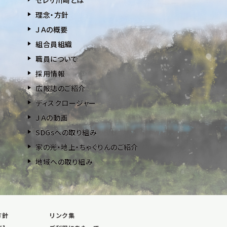
理念・方針
ＪＡの概要
組合員組織
職員について
採用情報
広報誌のご紹介
ディスクロージャー
ＪＡの動画
SDGsへの取り組み
家の光・地上・ちゃぐりんのご紹介
地域への取り組み
方針
リンク集