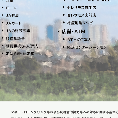
セレサモス麻生店
ローン
セレサモス宮前店
ＪＡ共済
地産地消レシピ
ＪＡカード
店舗・ＡＴＭ
ＪＡの施設事業
各種相談会
ＡＴＭのご案内
相続⼿続きのご案内
経済センターパーシモン
定型約款・規定集
マネー・ローンダリング等および反社会的勢力等への対応に関する基本