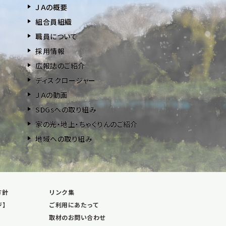
ＪＡの概要
組合員組織
職員について
採用情報
広報誌のご紹介
ディスクロージャー
ＪＡの動画
SDGsへの取り組み
家の光・地上・ちゃぐりんのご紹介
地域への取り組み
方針
リンク集
ジ】
ご利用にあたって
取材のお問い合わせ