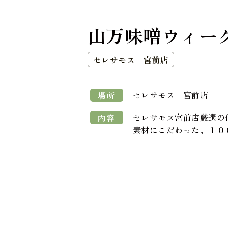
山万味噌ウィー
セレサモス 宮前店
セレサモス 宮前店
場所
セレサモス宮前店厳選の
内容
素材にこだわった、１０