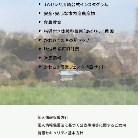
ＪＡセレサ川崎公式インスタグラム
安全・安⼼な市内産農産物
⾷農教育
指導付き体験型農園「あぐりっこ農園」
かわさきの直売所マップ
地域農業振興計画
営農情報
かわさき農業フェスタ特設サイト
個人情報保護方針
個人情報保護法に基づく公表事項等に関するご案内
情報セキュリティ基本方針