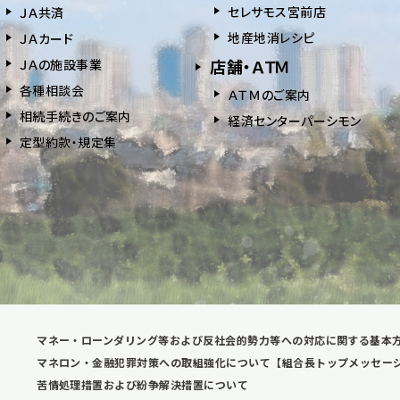
セレサモス宮前店
ＪＡ共済
地産地消レシピ
ＪＡカード
店舗・ＡＴＭ
ＪＡの施設事業
各種相談会
ＡＴＭのご案内
相続⼿続きのご案内
経済センターパーシモン
定型約款・規定集
マネー・ローンダリング等および反社会的勢力等への対応に関する基本
マネロン・金融犯罪対策への取組強化について【組合長トップメッセー
苦情処理措置および紛争解決措置について