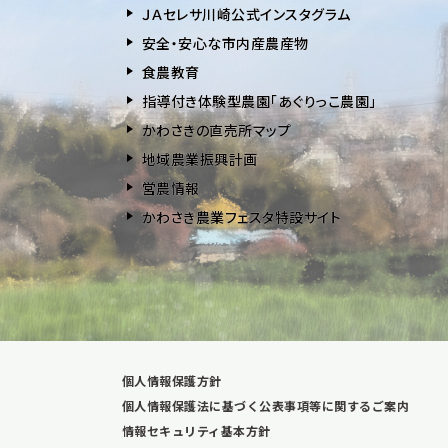
ＪＡセレサ川崎公式インスタグラム
安全・安⼼な市内産農産物
⾷農教育
指導付き体験型農園「あぐりっこ農園」
かわさきの直売所マップ
地域農業振興計画
営農情報
かわさき農業フェスタ特設サイト
個人情報保護方針
個人情報保護法に基づく公表事項等に関するご案内
情報セキュリティ基本方針