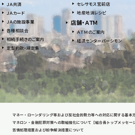
セレサモス宮前店
ＪＡ共済
地産地消レシピ
ＪＡカード
店舗・ＡＴＭ
ＪＡの施設事業
各種相談会
ＡＴＭのご案内
相続⼿続きのご案内
経済センターパーシモン
定型約款・規定集
マネー・ローンダリング等および反社会的勢力等への対応に関する基本
マネロン・金融犯罪対策への取組強化について【組合長トップメッセー
苦情処理措置および紛争解決措置について