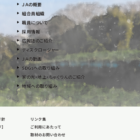
ＪＡの概要
組合員組織
職員について
採用情報
広報誌のご紹介
ディスクロージャー
ＪＡの動画
SDGsへの取り組み
家の光・地上・ちゃぐりんのご紹介
地域への取り組み
方針
リンク集
ジ】
ご利用にあたって
取材のお問い合わせ