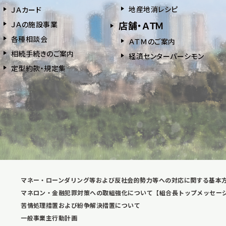
地産地消レシピ
ＪＡカード
店舗・ＡＴＭ
ＪＡの施設事業
各種相談会
ＡＴＭのご案内
相続⼿続きのご案内
経済センターパーシモン
定型約款・規定集
マネー・ローンダリング等および反社会的勢力等への対応に関する基本
マネロン・金融犯罪対策への取組強化について【組合長トップメッセー
苦情処理措置および紛争解決措置について
一般事業主行動計画