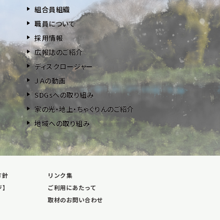
組合員組織
職員について
採用情報
広報誌のご紹介
ディスクロージャー
ＪＡの動画
SDGsへの取り組み
家の光・地上・ちゃぐりんのご紹介
地域への取り組み
方針
リンク集
ジ】
ご利用にあたって
取材のお問い合わせ