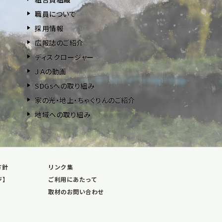
職員について
採用情報
広報誌のご紹介
ディスクロージャー
ＪＡの動画
SDGsへの取り組み
家の光・地上・ちゃぐりんのご紹介
地域への取り組み
方針
リンク集
ジ】
ご利用にあたって
取材のお問い合わせ