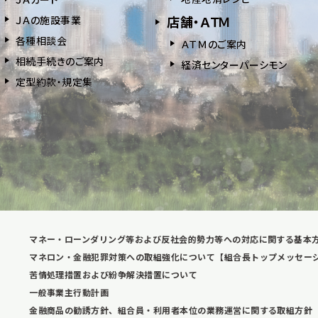
店舗・ＡＴＭ
ＪＡの施設事業
各種相談会
ＡＴＭのご案内
相続⼿続きのご案内
経済センターパーシモン
定型約款・規定集
マネー・ローンダリング等および反社会的勢力等への対応に関する基本
マネロン・金融犯罪対策への取組強化について【組合長トップメッセー
苦情処理措置および紛争解決措置について
一般事業主行動計画
金融商品の勧誘方針、組合員・利用者本位の業務運営に関する取組方針