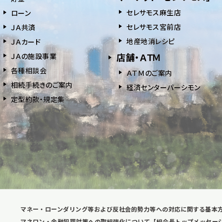
セレサモス麻生店
ローン
セレサモス宮前店
ＪＡ共済
地産地消レシピ
ＪＡカード
店舗・ＡＴＭ
ＪＡの施設事業
各種相談会
ＡＴＭのご案内
相続⼿続きのご案内
経済センターパーシモン
定型約款・規定集
マネー・ローンダリング等および反社会的勢力等への対応に関する基本
マネロン・金融犯罪対策への取組強化について【組合長トップメッセー