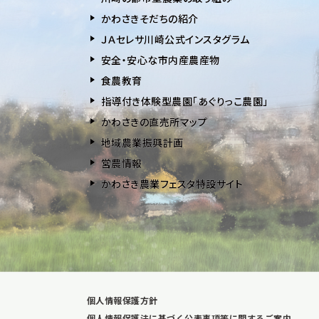
かわさきそだちの紹介
ＪＡセレサ川崎公式インスタグラム
安全・安⼼な市内産農産物
⾷農教育
指導付き体験型農園「あぐりっこ農園」
かわさきの直売所マップ
地域農業振興計画
営農情報
かわさき農業フェスタ特設サイト
個人情報保護方針
個人情報保護法に基づく公表事項等に関するご案内