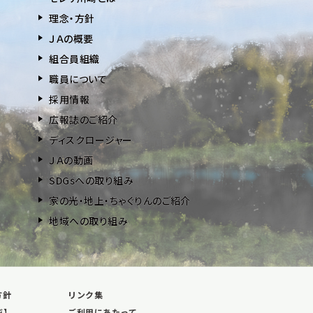
理念・方針
ＪＡの概要
組合員組織
職員について
採用情報
広報誌のご紹介
ディスクロージャー
ＪＡの動画
SDGsへの取り組み
家の光・地上・ちゃぐりんのご紹介
地域への取り組み
方針
リンク集
ジ】
ご利用にあたって