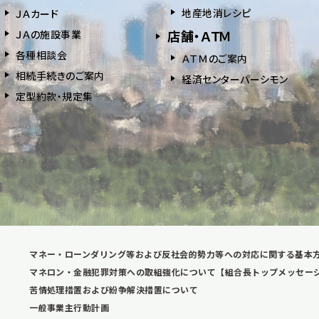
地産地消レシピ
ＪＡカード
店舗・ＡＴＭ
ＪＡの施設事業
各種相談会
ＡＴＭのご案内
相続⼿続きのご案内
経済センターパーシモン
定型約款・規定集
マネー・ローンダリング等および反社会的勢力等への対応に関する基本
マネロン・金融犯罪対策への取組強化について【組合長トップメッセー
苦情処理措置および紛争解決措置について
一般事業主行動計画