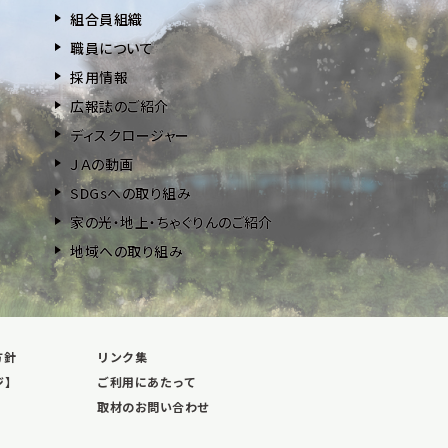
組合員組織
職員について
採用情報
広報誌のご紹介
ディスクロージャー
ＪＡの動画
SDGsへの取り組み
家の光・地上・ちゃぐりんのご紹介
地域への取り組み
方針
リンク集
ジ】
ご利用にあたって
取材のお問い合わせ