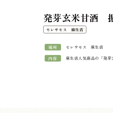
発芽玄米甘酒 
セレサモス 麻生店
セレサモス 麻生店
場所
麻生店人気商品の「発芽
内容