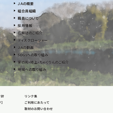
ＪＡの概要
組合員組織
職員について
採用情報
広報誌のご紹介
ディスクロージャー
ＪＡの動画
SDGsへの取り組み
家の光・地上・ちゃぐりんのご紹介
地域への取り組み
方針
リンク集
ジ】
ご利用にあたって
取材のお問い合わせ