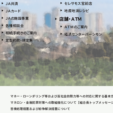
セレサモス宮前店
ＪＡ共済
地産地消レシピ
ＪＡカード
店舗・ＡＴＭ
ＪＡの施設事業
各種相談会
ＡＴＭのご案内
相続⼿続きのご案内
経済センターパーシモン
定型約款・規定集
マネー・ローンダリング等および反社会的勢力等への対応に関する基本
マネロン・金融犯罪対策への取組強化について【組合長トップメッセー
苦情処理措置および紛争解決措置について