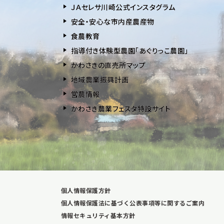
ＪＡセレサ川崎公式インスタグラム
安全・安⼼な市内産農産物
⾷農教育
指導付き体験型農園「あぐりっこ農園」
かわさきの直売所マップ
地域農業振興計画
営農情報
かわさき農業フェスタ特設サイト
個人情報保護方針
個人情報保護法に基づく公表事項等に関するご案内
情報セキュリティ基本方針