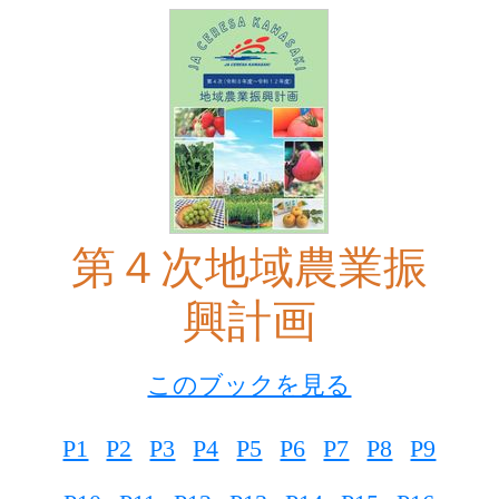
第４次地域農業振
興計画
このブックを見る
P1
P2
P3
P4
P5
P6
P7
P8
P9