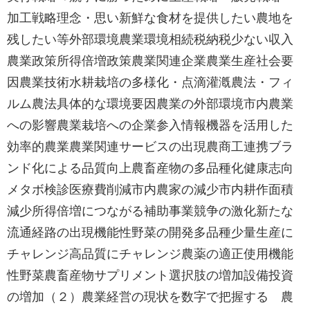
加工戦略理念・思い新鮮な食材を提供したい農地を
残したい等外部環境農業環境相続税納税少ない収入
農業政策所得倍増政策農業関連企業農業生産社会要
因農業技術水耕栽培の多様化・点滴灌漑農法・フィ
ルム農法具体的な環境要因農業の外部環境市内農業
への影響農業栽培への企業参入情報機器を活用した
効率的農業農業関連サービスの出現農商工連携ブラ
ンド化による品質向上農畜産物の多品種化健康志向
メタボ検診医療費削減市内農家の減少市内耕作面積
減少所得倍増につながる補助事業競争の激化新たな
流通経路の出現機能性野菜の開発多品種少量生産に
チャレンジ高品質にチャレンジ農薬の適正使用機能
性野菜農畜産物サプリメント選択肢の増加設備投資
の増加（２）農業経営の現状を数字で把握する 農