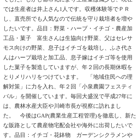
では生産者は井上さん1人です。収穫体験等でＰＲ
し、直売所でも人気なので伝統を守り栽培者を増や
したいです。品目：野菜・ハーブ・イチゴ・農産加
工品・菓子 富生さんは生協向け野菜、父はセレサ
モス向けの野菜、息子はイチゴを栽培し、ふさ代さ
んはハーブ栽培と加工品、息子嫁はイチゴ等を使用
した菓子を製造していますが、年２回の長期休暇を
とりメリハリをつけています。 「地域住民への理
解対策」に力を入れ、年２回「小泉農園フェスティ
バル」を開催しています。毎回大盛況で平成27年に
は、農林水産大臣や川崎市長が視察に訪れまし
た。 今後はGAP(農業生産工程管理)を徹底し、新た
な販路として農産物宅配会社や海外に出荷したいで
す。品目：イチゴ・花鉢物 ガーデンシクラメンや