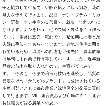
す。 今後も地域とのふれ合いを大切にしながら息
子と協力して生産向上や販路拡大に取り組み、花の
魅力を伝えて行きます。品目：ナシ・プラム・ミカ
ン・野菜 ナシ生産の３代目で、就農して約30年に
なります。ナシを13ａ、他の果樹・野菜を４ａ作っ
ており、販路は直売・宅配です。繁忙期には妻と弟
夫婦に手伝ってもらっています。農地が住宅に囲ま
れているため、環境への配慮を最優先に、農薬散布
は早朝に手作業で行う等しています。また、近年新
品種の苗木を取り入れたので、生育が楽しみで
す。 今後も、今まで培った技術を継続し、品質の
安定を求め「かながわブランド」に登録されている
多摩川梨とともに都市農業と緑地保全の発展に貢献
して行きます。Ⅶ．組合員および市民の声１．組合
員組織長が語る農業への思い