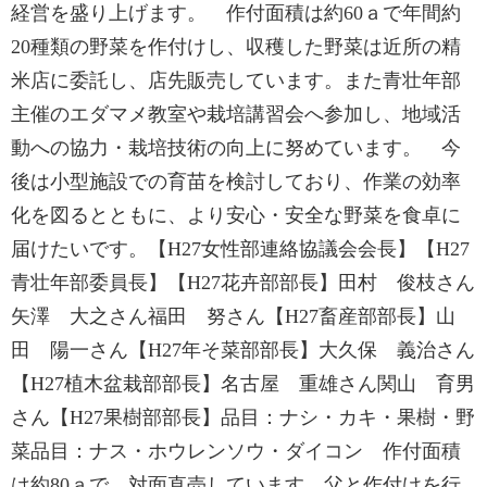
経営を盛り上げます。 作付面積は約60ａで年間約
20種類の野菜を作付けし、収穫した野菜は近所の精
米店に委託し、店先販売しています。また青壮年部
主催のエダマメ教室や栽培講習会へ参加し、地域活
動への協力・栽培技術の向上に努めています。 今
後は小型施設での育苗を検討しており、作業の効率
化を図るとともに、より安心・安全な野菜を食卓に
届けたいです。【H27女性部連絡協議会会長】【H27
青壮年部委員長】【H27花卉部部長】田村 俊枝さん
矢澤 大之さん福田 努さん【H27畜産部部長】山
田 陽一さん【H27年そ菜部部長】大久保 義治さん
【H27植木盆栽部部長】名古屋 重雄さん関山 育男
さん【H27果樹部部長】品目：ナシ・カキ・果樹・野
菜品目：ナス・ホウレンソウ・ダイコン 作付面積
は約80ａで、対面直売しています。父と作付けを行