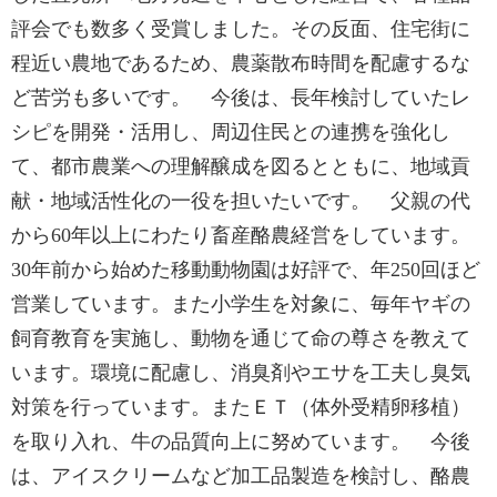
評会でも数多く受賞しました。その反面、住宅街に
程近い農地であるため、農薬散布時間を配慮するな
ど苦労も多いです。 今後は、長年検討していたレ
シピを開発・活用し、周辺住民との連携を強化し
て、都市農業への理解醸成を図るとともに、地域貢
献・地域活性化の一役を担いたいです。 父親の代
から60年以上にわたり畜産酪農経営をしています。
30年前から始めた移動動物園は好評で、年250回ほど
営業しています。また小学生を対象に、毎年ヤギの
飼育教育を実施し、動物を通じて命の尊さを教えて
います。環境に配慮し、消臭剤やエサを工夫し臭気
対策を行っています。またＥＴ（体外受精卵移植）
を取り入れ、牛の品質向上に努めています。 今後
は、アイスクリームなど加工品製造を検討し、酪農