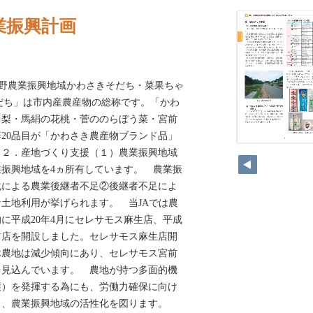
業振興計画
早野農業振興地域かわさきそだち・菜果ちゃ
だち」は市内産農産物の総称です。「かわ
川梨・馬絹の花桃・菅ののらぼう菜・宮前
20品目が「かわさき農産物ブランド品」
。２．産地づくり支援（１）農業振興地域
振興地域を4ヵ所有しています。 農業振
化による農業後継者不足②後継者不足によ
土地利用が挙げられます。 当JAでは農
に平成20年4月にセレサモス麻生店、平成
宮前店を開設しました。セレサモス麻生店開
休農地は減少傾向にあり、セレサモス宮前
を見込んでいます。 農地が持つ多面的機
護）を発揮する為にも、労働力確保に向け
し、農業振興地域の活性化を図ります。