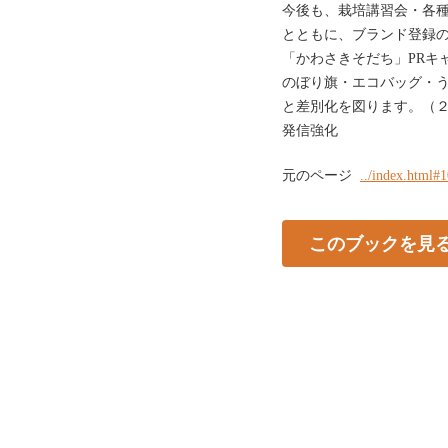
今後も、栽培講習会・各
とともに、ブランド登録
「かわさきそだち」PRキ
のぼり旗・エコバッグ・
と差別化を図ります。（
発信強化
元のページ
../index.html#
このブックを見