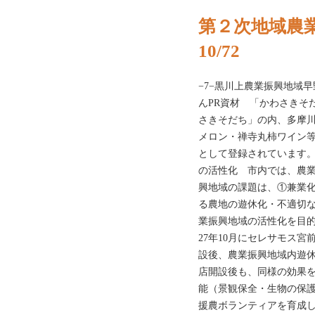
第２次地域農
10/72
−7−黒川上農業振興地域
んPR資材 「かわさきそ
さきそだち」の内、多摩
メロン・禅寺丸柿ワイン等
として登録されています
の活性化 市内では、農業
興地域の課題は、①兼業
る農地の遊休化・不適切な
業振興地域の活性化を目的
27年10月にセレサモス
設後、農業振興地域内遊
店開設後も、同様の効果
能（景観保全・生物の保
援農ボランティアを育成