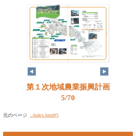
第１次地域農業振興計画
5/70
元のページ
../index.html#5