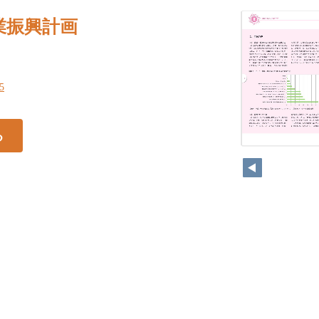
業振興計画
25
る