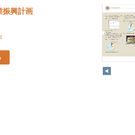
業振興計画
19
る